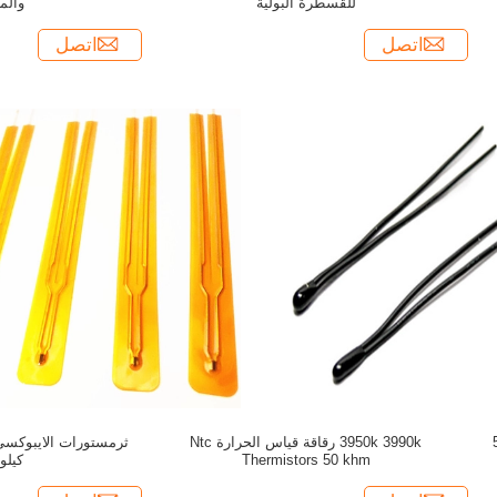
للقسطرة البولية
والمعا
اتصل
اتصل
50kohm 395
3950k 3990k رقاقة قياس الحرارة Ntc
Thermistors 50 khm
كيلو 3990 كي