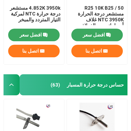
R25 10K B25 / 50
4.852K 3950k مستشعر
مستشعر درجة الحرارة
درجة حرارة NTC لمركبة
NTC 3950K غلاف
التيار المتردد والمبخر
أسطواني من الفولاذ
المقاوم للصدأ
افضل سعر
افضل سعر
اتصل بنا
اتصل بنا
حساس درجة حرارة المسبار
(63)