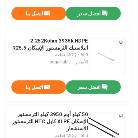
افضل سعر
اتصل بنا
2.252Kohm 3935k HDPE
البلاستيك الثرمستور الإسكان R25.5
MOQ：500 قطعة
الأسعار：negotiable
افضل سعر
اتصل بنا
مسكن
50 كيلو أوم 3950 كيلو الثرمستور
منتجات
الإسكان XLPE كابل NTC الثرمستور
الاستشعار
عرض الواقع الافتراضي
MOQ：500 قطعة