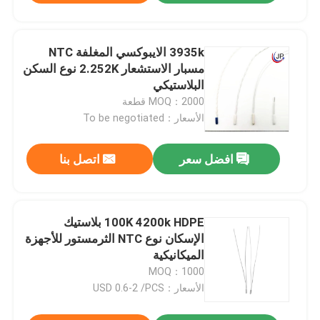
3935k الايبوكسي المغلفة NTC
مسبار الاستشعار 2.252K نوع السكن
البلاستيكي
MOQ：2000 قطعة
الأسعار：To be negotiated
افضل سعر
اتصل بنا
100K 4200k HDPE بلاستيك
الإسكان نوع NTC الثرمستور للأجهزة
الميكانيكية
MOQ：1000
الأسعار：USD 0.6-2 /PCS