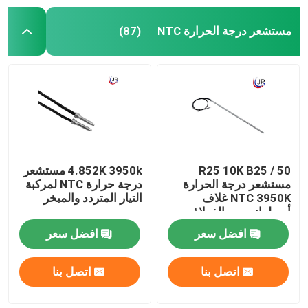
مستشعر درجة الحرارة NTC
(87)
R25 10K B25 / 50
4.852K 3950k مستشعر
مستشعر درجة الحرارة
درجة حرارة NTC لمركبة
NTC 3950K غلاف
التيار المتردد والمبخر
أسطواني من الفولاذ
المقاوم للصدأ
افضل سعر
افضل سعر
اتصل بنا
اتصل بنا