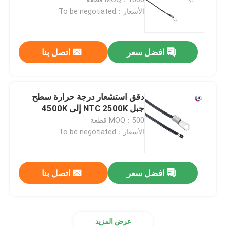
الأسعار：To be negotiated
حساس درجة حرارة المسبار
افضل سعر
اتصل بنا
مسبار الثرمستور NTC
الايبوكسي الثرمستور
دقق استشعار درجة حرارة سطح
جبل NTC 2500K إلى 4500K
MOQ：500 قطعة
حرارة فيلم رقيق
الأسعار：To be negotiated
الإسكان الثرمستور
افضل سعر
اتصل بنا
الثرمستور حبة الزجاج
مستشعر درجة الحرارة RTD
عرض المزيد