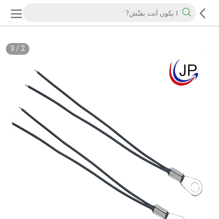
3
/
2