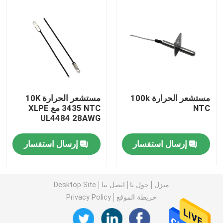
حساس درجة حرارة المسبار
مسبار الثرمستور NTC
الايبوكسي الثرمستور
مستشعر الحرارة 100k
مستشعر الحرارة 10K
NTC
3435 NTC مع XLPE
UL4484 28AWG
حرارة فيلم رقيق
إرسال استفسار
إرسال استفسار
الإسكان الثرمستور
الثرمستور حبة الزجاج
منزل
حول نا
اتصل بنا
Desktop Site
خريطة الموقع
Privacy Policy
مستشعر درجة الحرارة RTD