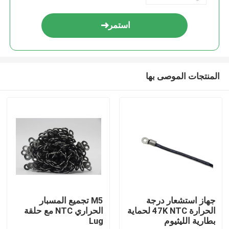
استمر
المنتجات الموصى بها
مسكن
منتجات
جهاز استشعار درجة
M5 تجميع المسبار
الحرارة 47K NTC لحماية
الحراري NTC مع حلقة
بطارية الليثيوم
Lug
عرض الواقع الافتراضي