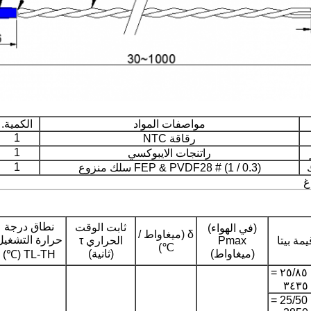
مواصفات المواد
الكمية.
1
رقاقة NTC
1
راتنجات الايبوكسي
1
FEP & PVDF28 # (1 / 0.3) سلك منزوع
نطاق درجة
ثابت الوقت
(في الهواء)
δ (ميغاواط /
حرارة التشغيل
يمة بيتا
Pmax
الحراري τ
℃)
(ميغاواط)
(ثانية)
TL-TH (℃)
ب ٢٥/٨٥ =
٣٤٣٥
ب 25/50 =