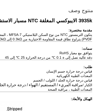
منتوج وصف
3935k الايبوكسي المغلفة NTC مسبار الاستشعار 2.252K نوع السكن البلاستيكي
مقدمة مختصرة
:
PVDF).يتراوح نطاق قيمة المقاومة الاختيارية من 0.3kΩ إلى 2000kΩ ، ونطاق القيمة B من 2500K إلى 4500K.
سمات
:
يتوافق مع معيار RoHS
دقة عالية تصل إلى ± 0.1 ℃ من درجة الحرارة 25 ℃ إلى 45
طلب
:
قياس درجة حرارة جسم الإنسان
المعدات الطبية الكهربائية
قياس درجة حرارة الجلد / اللولب / الجسم
مراقبة المريء / المستقيم / الهواء / درجة حرارة الجل
الكبار /
المعدات الطبية ، مراقبة الصحة
الهيكل والأبعاد
: