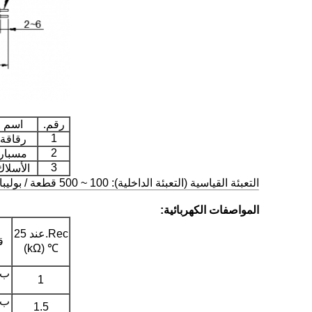
رقم.
اسم
1
رقاقة
2
مسبار
3
الأسلاك
التعبئة القياسية (التعبئة الداخلية): 100 ~ 500 قطعة / بوليباغ
المواصفات الكهربائية:
Rec.عند 25
ق
℃ (kΩ)
1
1.5