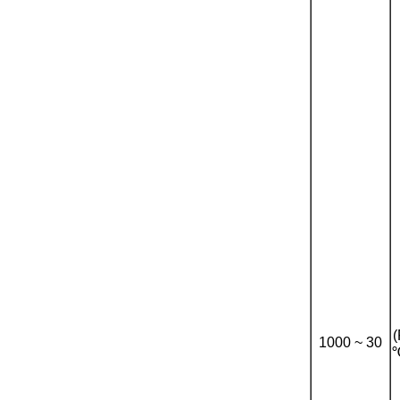
℃ (سلك PVC)
30 ~ 1000
& -40