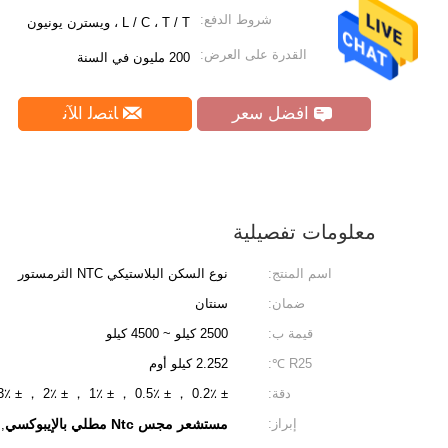
شروط الدفع:
L / C ، T / T ، ويسترن يونيون
القدرة على العرض:
200 مليون في السنة
افضل سعر
ﺎﺘﺼﻟ ﺍﻶﻧ
معلومات تفصيلية
اسم المنتج:
نوع السكن البلاستيكي NTC الثرمستور
ضمان:
سنتان
قيمة ب:
2500 كيلو ~ 4500 كيلو
R25 ℃:
2.252 كيلو أوم
دقة:
± 0.2٪ ， ± 0.5٪ ， ± 1٪ ， ± 2٪ ， ± 3٪ ，
إبراز:
مستشعر مجس Ntc مطلي بالإيبوكسي
,