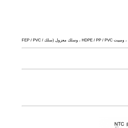
يتكون الثرمستور NTC من نوع السكن البلاستيكي MF5A-7 ، المصنوع بواسطة Hefei Jingpu Sensor Technology Co.، Ltd ، من شريحة NTC ، ومبيت HDPE / PP / PVC ، وسلك معزول (سلك FEP / PVC /