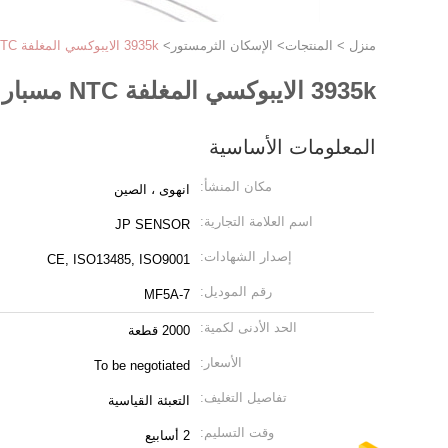
منزل
>
المنتجات
>
الإسكان الثرمستور
>
3935k الايبوكسي المغلفة NTC مسبار الاستشعار 2.252K نوع السكن البلاستيكي
3935k الايبوكسي المغلفة NTC مسبار الاستشعار 2.252K نوع السكن البلاستيكي
المعلومات الأساسية
مكان المنشأ:
انهوى ، الصين
اسم العلامة التجارية:
JP SENSOR
إصدار الشهادات:
CE, ISO13485, ISO9001
رقم الموديل:
MF5A-7
الحد الأدنى لكمية:
2000 قطعة
الأسعار:
To be negotiated
تفاصيل التغليف:
التعبئة القياسية
وقت التسليم:
2 أسابيع