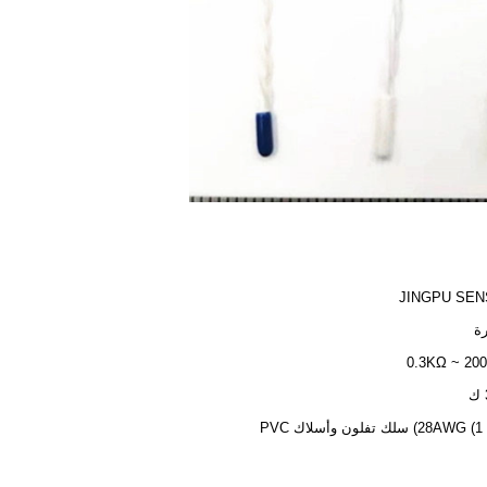
JINGPU SE
ة
0.3KΩ ~ 2
2) سلك تفلون وأسلاك PVC