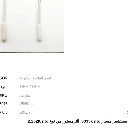
اسم العلامة التجارية:
NSOR
OEM / ODM:
متوفر
مقاومة:
000KΩ
ب 25/50:
3976 ك
الأسلاك:
8AWG (1 / 0.3
مستشعر مسبار 3935k ntc
الثرمستور من نوع 2.252K ntc
,