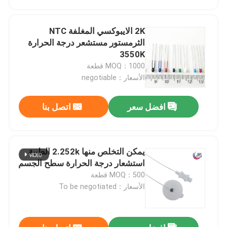
2K الايبوكسي المغلفة NTC
الثرمستور مستشعر درجة الحرارة
3550K
MOQ：1000 قطعة
الأسعار：negotiable
افضل سعر
اتصل بنا
يمكن التخلص منها 2.252k الطبية
مسكن
استشعار درجة الحرارة سطح الجسم
MOQ：500 قطعة
الأسعار：To be negotiated
منتجات
عرض الواقع الافتراضي