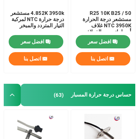
R25 10K B25 / 50
4.852K 3950k مستشعر
مستشعر درجة الحرارة
درجة حرارة NTC لمركبة
NTC 3950K غلاف
التيار المتردد والمبخر
أسطواني من الفولاذ
المقاوم للصدأ
افضل سعر
افضل سعر
اتصل بنا
اتصل بنا
حساس درجة حرارة المسبار
(63)