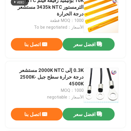
10K بوليميد رقيقة فيلم NTC
الثرمستور 3435k NTC مستشعر
درجة الحرارة
MOQ：1000 قطعة
الأسعار：To be negotiated
افضل سعر
اتصل بنا
0.3K إلى 2000K NTC مستشعر
درجة حرارة سطح جبل 2500K-
4500K
MOQ：1000
الأسعار：negotiable
افضل سعر
اتصل بنا