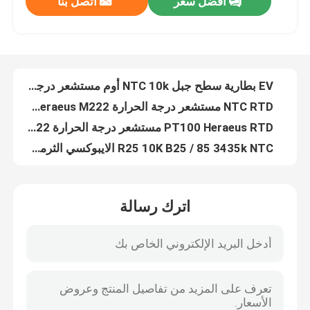
افضل سعر
اتصل بنا
EV بطارية سطح جبل NTC 10k أوم مستشعر درجة الحرارة NTC رقاقة حلقة العروة
NTC RTD مستشعر درجة الحرارة PT1000 Heraeus M222 المقاومات
معلومات عنا
PT100 Heraeus RTD مستشعر درجة الحرارة M222 المقاومات NTC رقاقة لآلة التجفيف تحكم ذكي صناعي
R25 10K B25 / 85 3435k NTC الايبوكسي الثرمستور للطائرات بدون طيار
جولة في المعمل
5k 8k الايبوكسي المغلفة NTC الثرمستور 10K 25 C لسخان مقعد السيارات
مستشعر درجة الحرارة من الألومنيوم النحاسي الحساس لمبخر تكييف الهواء
مراقبة الجودة
جهاز طبي مستشعر درجة حرارة الجلد قابل لإعادة الاستخدام 2.252 كيلو 10 كيلو لسلسلة Mindray
مستشعر درجة حرارة الجلد الثرمستور 2.252K 10K فيليب سلسلة الايبوكسي المغلفة NTC رقاقة
مستشعر درجة الحرارة الطبية CE 2.252K 10K Mindray سلسلة قابس الطيران لتجويف جسم الإنسان
اتصل بنا
الشاشات الطبية مستشعر درجة الحرارة القابل للتصرف 2.252K 10K
اترك رسالة
كابل تمديد محول مستشعر درجة الحرارة الطبية لـ Mindray
مستشعر درجة الحرارة الطبية
GE مونيتور محول تمديد كابل 3 متر 11 دبوس موليكس الطرفية
كابل تمديد محول 3 أمتار لمستشعر درجة الحرارة الطبية لـ Mindray
مستشعر درجة حرارة السطح
3 متر 2 دبوس موليكس محول تمديد كابل لمستشعر درجة الحرارة الطبية
3 متر 2 دبوس موليكس محول تمديد كابل لمراقب PHILIPS مستشعر درجة الحرارة الطبية
مستشعر درجة الحرارة NTC