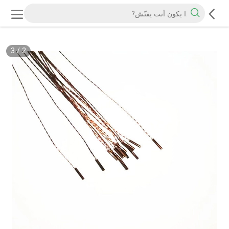
3
/
2