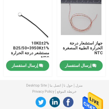
حساس درجة حرارة المسبار
مسبار الثرمستور NTC
جهاز استشعار درجة
10KΩ±2%
الايبوكسي الثرمستور
الحرارة الطبية المصغرة
B25/50=3950K±1%
NTC
مستشعر درجة الحرارة
NTC
حرارة فيلم رقيق
إرسال استفسار
إرسال استفسار
الإسكان الثرمستور
منزل
حول نا
اتصل بنا
Desktop Site
الثرمستور حبة الزجاج
خريطة الموقع
Privacy Policy
مستشعر درجة الحرارة RTD