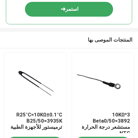
استمر
المنتجات الموصى بها
مسكن
R25°C=10KΩ±0.1°C
10KΩ*3
منتجات
B25/50=3935K
Beta0/50=3892
مستشعر درجة الحرارة
ترميستور للأجهزة الطبية
NTC
عرض الواقع الافتراضي