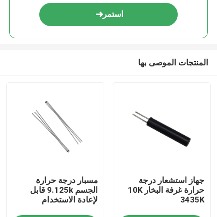
استمر
المنتجات الموصى بها
مسكن
جهاز استشعار درجة
مسبار درجة حرارة
منتجات
حرارة غرفة البخار 10K
الجسم 9.125k قابل
3435K
لإعادة الاستخدام
عرض الواقع الافتراضي