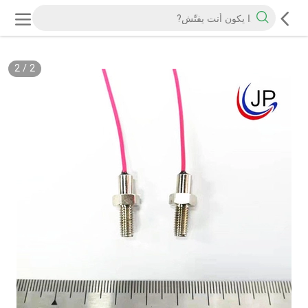
2
/
2