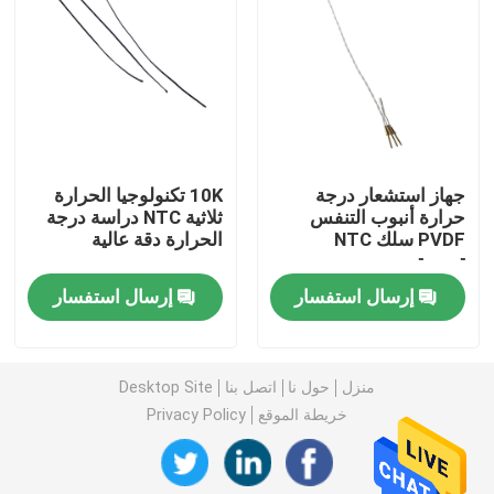
حساس درجة حرارة المسبار
مسبار الثرمستور NTC
جهاز استشعار درجة
10K تكنولوجيا الحرارة
الايبوكسي الثرمستور
حرارة أنبوب التنفس
ثلاثية NTC دراسة درجة
PVDF سلك NTC
الحرارة دقة عالية
ترمستور
حرارة فيلم رقيق
إرسال استفسار
إرسال استفسار
الإسكان الثرمستور
منزل
حول نا
اتصل بنا
Desktop Site
الثرمستور حبة الزجاج
خريطة الموقع
Privacy Policy
مستشعر درجة الحرارة RTD