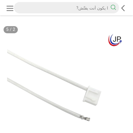
5
/
2