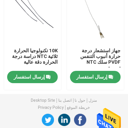
حساس درجة حرارة المسبار
مسبار الثرمستور NTC
جهاز استشعار درجة
10K تكنولوجيا الحرارة
الايبوكسي الثرمستور
حرارة أنبوب التنفس
ثلاثية NTC دراسة درجة
PVDF سلك NTC
الحرارة دقة عالية
ترمستور
حرارة فيلم رقيق
إرسال استفسار
إرسال استفسار
الإسكان الثرمستور
منزل
حول نا
اتصل بنا
Desktop Site
الثرمستور حبة الزجاج
خريطة الموقع
Privacy Policy
مستشعر درجة الحرارة RTD