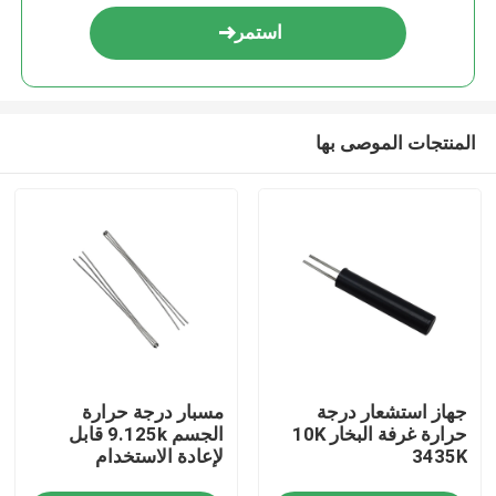
استمر
المنتجات الموصى بها
مسكن
جهاز استشعار درجة
مسبار درجة حرارة
منتجات
حرارة غرفة البخار 10K
الجسم 9.125k قابل
3435K
لإعادة الاستخدام
عرض الواقع الافتراضي