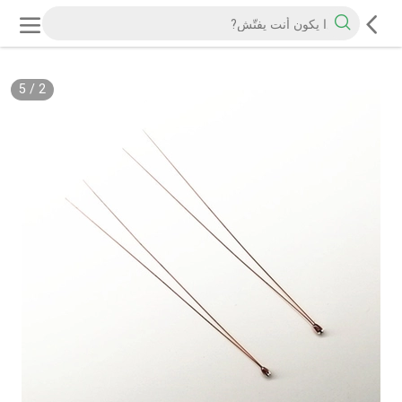
5
/
2