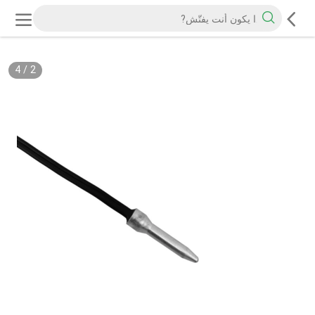
4
/
2