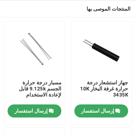
المنتجات الموصى بها
جهاز استشعار درجة
مسبار درجة حرارة
حرارة غرفة البخار 10K
الجسم 9.125k قابل
3435K
لإعادة الاستخدام
مسكن
إرسال استفسار
إرسال استفسار
منتجات
عرض الواقع الافتراضي