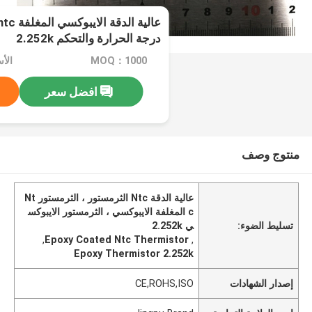
درجة الحرارة والتحكم 2.252k
MOQ：1000
الأسعار：
افضل سعر
منتوج وصف
عالية الدقة Ntc الثرمستور ، الثرمستور Nt
c المغلفة الايبوكسي ، الثرمستور الايبوكس
تسليط الضوء:
ي 2.252k
,
Epoxy Coated Ntc Thermistor
,
Epoxy Thermistor 2.252k
إصدار الشهادات
CE,ROHS,ISO