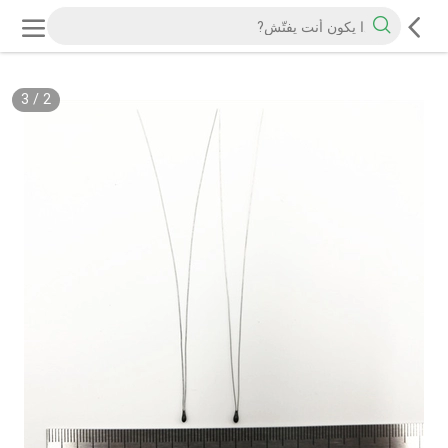
3
/
2