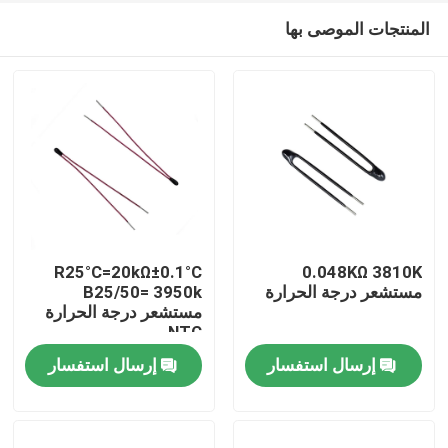
المنتجات الموصى بها
R25°C=20kΩ±0.1°C
0.048KΩ 3810K
مستشعر درجة الحرارة
B25/50= 3950k
مستشعر درجة الحرارة
مسكن
NTC
إرسال استفسار
إرسال استفسار
منتجات
عرض الواقع الافتراضي