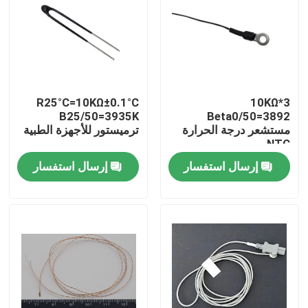
R25°C=10KΩ±0.1°C
10KΩ*3
B25/50=3935K
Beta0/50=3892
مستشعر درجة الحرارة
ترميستور للأجهزة الطبية
NTC
إرسال استفسار
إرسال استفسار
مسكن
منتجات
عرض الواقع الافتراضي