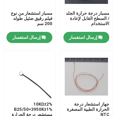
مسبار درجة حرارة الجلد
مسبار استشعار من نوع
معلومات عنا
/ السطح القابل لإعادة
فيلم رقيق ضئيل طوله
الاستخدام
200 سم
جولة في المعمل
إرسال استفسار
إرسال استفسار
مراقبة الجودة
اتصل بنا
مستشعر درجة الحرارة الطبية
مستشعر درجة حرارة السطح
جهاز استشعار درجة
10KΩ±2%
الحرارة الطبية المصغرة
B25/50=3950K±1%
مستشعر درجة الحرارة NTC
NTC
مستشعر درجة الحرارة