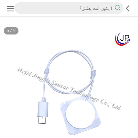
6
/
2