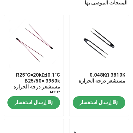
المنتجات الموصى بها
R25°C=20kΩ±0.1°C
0.048KΩ 3810K
مستشعر درجة الحرارة
B25/50= 3950k
مستشعر درجة الحرارة
NTC
مسكن
إرسال استفسار
إرسال استفسار
منتجات
عرض الواقع الافتراضي