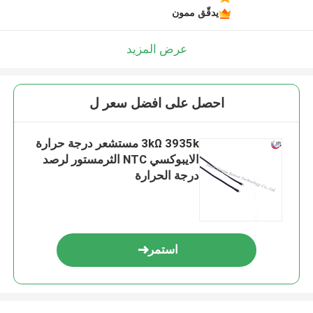
يدقّق ممون
عرض المزيد
احصل على افضل سعر ل
3kΩ 3935k مستشعر درجة حرارة
الايبوكسي NTC الثرمستور لرصد
درجة الحرارة
استمر