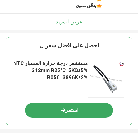
يدقّق ممون
عرض المزيد
احصل على افضل سعر ل
مستشعر درجة حرارة المسبار NTC
312mm R25°C=5KΩ±5%
B050=3896K±2%
استمر