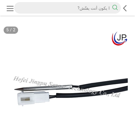
5
/
2