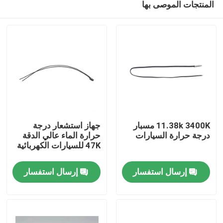
المنتجات الموصى بها
11.38k 3400K مسبار
جهاز استشعار درجة
درجة حرارة السيارات
حرارة الماء عالي الدقة
47K للسيارات الكهربائية
مسكن
إرسال استفسار
إرسال استفسار
منتجات
عرض الواقع الافتراضي