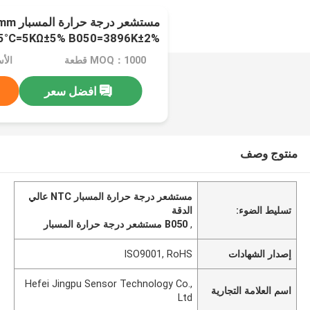
مستشعر در
5°C=5KΩ±5% B050=3896K±2%
MOQ：1000 قطعة
افضل سعر
منتوج وصف
مستشعر درجة حرارة المسبار NTC عالي
تسليط الضوء:
الدقة
,
B050 مستشعر درجة حرارة المسبار
إصدار الشهادات
ISO9001, RoHS
Hefei Jingpu Sensor Technology Co.,
اسم العلامة التجارية
Ltd