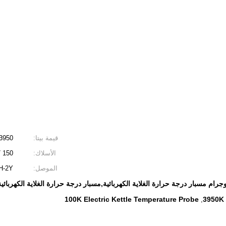
قيمة بيتا:
 = 3950
الأسلاك:
.7 150
الموصل:
PH-2Y أ
100K Electric Kettle Temperature Probe
3950K 
,