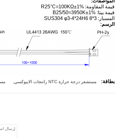
المواصفات:
قيمة المقاومة: R25°C=100KΩ±1%
قيمة بيتا: B25/50=3950K±1%
المسبار: SUS304 φ3-4*24H6 8*3
الرسم:
بطاقة:
مستشعر درجة حرارة NTC راتنجات الايبوكسي
,
مستش