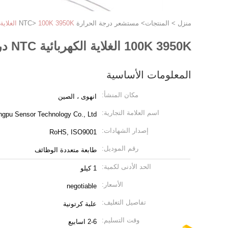
منزل
>
المنتجات
>
مستشعر درجة الحرارة NTC
100K 3950K الغلاية الكهربائية NTC دراسة درجة الحرارة 230mm الطول
>
100K 3950K الغلاية الكهربائية NTC دراسة درجة الحرارة 230mm الطول
المعلومات الأساسية
مكان المنشأ:
انهوى ، الصين
اسم العلامة التجارية:
ingpu Sensor Technology Co., Ltd
إصدار الشهادات:
RoHS, ISO9001
رقم الموديل:
طابعة متعددة الوظائف
الحد الأدنى لكمية:
1 كيلو
الأسعار:
negotiable
تفاصيل التغليف:
علبة كرتونية
وقت التسليم:
2-6 اسابيع