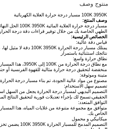
منتوج وصف
100K 3950K مسبار درجة حرارة الغلاية الكهربائية
وصف المنتج:
مسبار درجة حر
الطهي الخاصة بك من خلال توفير قراءات دقة درجة الحرارة
الخصائص الرئيسية:
قياس دقة عالية:
يمتلك مسبار درجة الح
نتائجك استثنائية باستمرار
نطاق حرارة واسع:
مع نطاق درجة ال
منخفضة لتحقيق درجة حرارة مثالية للقهوة الفرنسية أو حتى الطهي sous vide في درجات حرارة أعلىهذا ال
متينة وموثوقة:
مصنوع من مواد عالية الجودة، تم بناء مسبار درجة الحرار
تصميم سهل الاستخدام:
التصميم البديهي لمسبار درجة الحرارة يجعل من السهل اس
الحقيقي،تسمح لك بإجراء تعديلات فورية لتحقيق النتائج الم
التوافق المتعدد:
متوافق مع مجموعة متنوعة من غلايات المياه، هذا المسبار
الخاص بك.
ميكانيكي و محمول
التصميم المدمج للمسبار الحرارة 100K 3950K يضمن تخزين سهل وحمولة.خذها معك في رحلاتك أو استخدمها في مطبخ منزلك طبيعتها المحمولة تجعلها أداة مريحة لأي مكان.