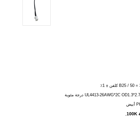
B25 / 50 كلفن ± 1٪
UL4413-26AWG*2C OD1.3*2 درجة مئوية
بيض
,