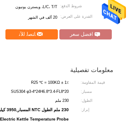
شروط الدفع:
L/C، T/T، ويسترن يونيون
القدرة على العرض:
20 ألف في الشهر
افضل سعر
ﺎﺘﺼﻟ ﺍﻶﻧ
معلومات تفصيلية
قيمة المقاومة:
R25 ℃ = 100KΩ ± 1٪
مسبار:
SUS304 φ3-4*24H6.8*3.4-FL8*20
الطول:
230 ملم
إبراز:
230 ملم الطول NTC المسبار,3950 كيلوجرام مسبار درجة حرارة الغلاية الكهربائية,مسبار درجة حرارة الغلاية الكهربائية 100K
Electric Kettle Temperature Probe