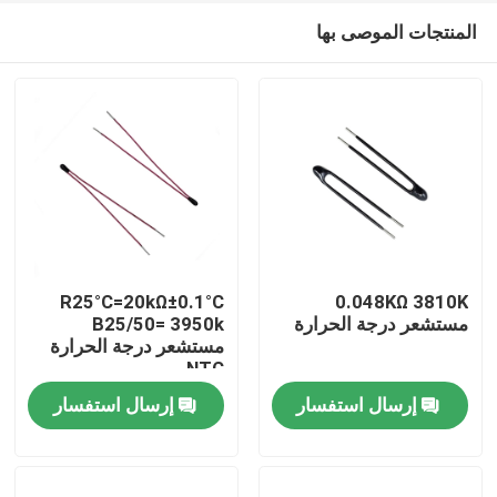
المنتجات الموصى بها
R25°C=20kΩ±0.1°C
0.048KΩ 3810K
مستشعر درجة الحرارة
B25/50= 3950k
مستشعر درجة الحرارة
مسكن
NTC
إرسال استفسار
إرسال استفسار
منتجات
عرض الواقع الافتراضي