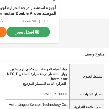
أجهزة استشعار درجة الحرارة لجها
الموصلة NTC Thermistor Double Probe
MOQ：1000 قطعة
الأسع
افضل سعر
منتوج وصف
مواد أشباه الموصلات إيبوكسي ترميستور
,
جهاز استشعار درجة حرارة الساخن NTC T
تسليط الضوء:
hermistor
,
الحرارة الثابتة للمسبار المزدوج
إصدار الشهادات
RoHS, ISO9001
Hefei Jingpu Sensor Technology Co.,
اسم العلامة التجارية