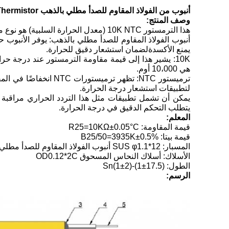
أنبوب من الفولاذ المقاوم للصدأ مطلي بالذهب 10K NTC Thermistor
وصف المنتج:
هذا الترمستور 10K NTC (معدل الحرارة السلبية) هو نوع من أجهزة الاستشعار المستخدمة لقياس درجة الحرارة والتحكم في الأجهزة الطبية.
أنبوب الفولاذ المقاوم للصدأ مطلي بالذهب: يوفر الأنبوب حم
يمنع الأكسدةلضمان استشعار دقيق للحرارة.
هي 10،000 أوم.
ترميستور NTC: تظهر 
لتطبيقات استشعار درجة الحرارة.
يتطلب التحكم الدقيق في درجة الحرارة.
المعلم:
قيمة المقاومة: R25=10KΩ±0.05°C
قيمة بيتا: B25/50=3935K±0.5%
المسبار: SUS φ1.1*12 أنبوب الفولاذ المقاوم للصدأ مطلي بالذهب
الأسلاك: أسلاك النحاس المسحوق OD0.12*2C
الطول: (17.5±1)-(2±1)Sn
الرسم: