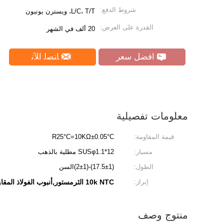
شروط الدفع:
L/C، T/T، ويسترن يونيون
القدرة على العرض:
20 ألف في الشهر
افضل سعر
ﺎﺘﺼﻟ ﺍﻶﻧ
معلومات تفصيلية
قيمة المقاومة:
R25°C=10KΩ±0.05°C
مسبار:
SUSφ1.1*12 مطلية بالذهب
الطول:
(17.5±1)-(2±1)السن
إبراز:
10k NTC الثرمستور,أنبوب الفولاذ المقاوم للصدأ NTC Thermistor,الحرارة الذهبية NTC
منتوج وصف