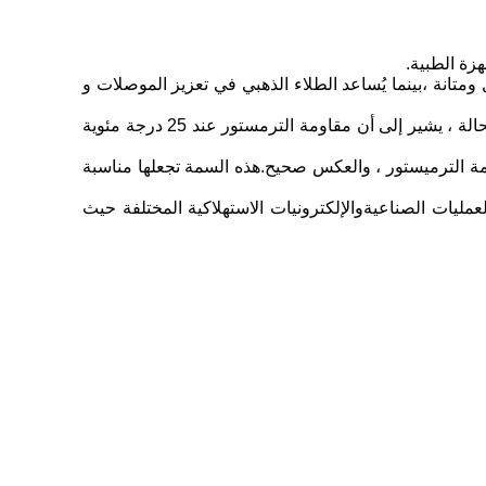
 ومتانة ،بينما يُساعد الطلاء الذهبي في تعزيز الموصلات و
10K: يشير هذا إلى قيمة مقاومة الترمستور عند درجة حرارة محددة ، عادةً عند 25 درجة مئوية (77 درجة فهرنهايت). في هذه الحالة ، يشير إلى أن مقاومة الترمستور عند 25 درجة مئوية
ة ، تنخفض مقاومة الترميستور ، والعكس صحيح.هذه السمة تجعلها مناسبة
في أنظمة HVAC وأنظمة إدارة محركات السيارات والعمليات الصناعيةوالإلكترونيات الاستهلاكية المختلفة حيث