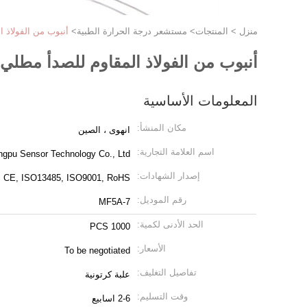
منزل
>
المنتجات
>
مستشعر درجة الحرارة الطبية
>
أنبوب من الفولاذ المقاوم 
أنبوب من الفولاذ المقاوم للصدأ مطلي بالذهب rmistor
المعلومات الأساسية
مكان المنشأ:
انهوى ، الصين
اسم العلامة التجارية:
ingpu Sensor Technology Co., Ltd
إصدار الشهادات:
CE, ISO13485, ISO9001, RoHS
رقم الموديل:
MF5A-7
الحد الأدنى لكمية:
1000 PCS
الأسعار:
To be negotiated
تفاصيل التغليف:
علبة كرتونية
وقت التسليم:
2-6 اسابيع