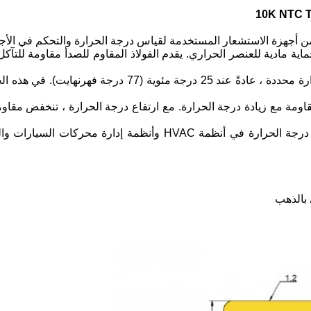
اية مادية للعنصر الحراري. يقدم الفولاذ المقاوم للصدأ مقاومة للتآكل
ترميستورات NTC انخفاضًا في المقاومة مع زيادة درجة الحرارة. مع ارتفاع درجة الحرار
يمكن أن تشمل تطبيقات مثل هذا التردد الحراري مراقبة درجة الحرارة 