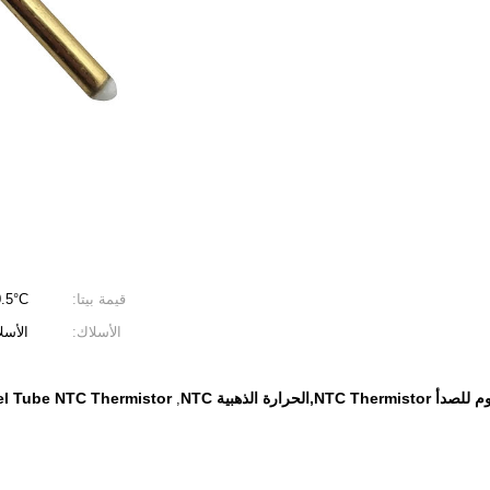
قيمة بيتا:
.5°C
الأسلاك:
الأسلاك
el Tube NTC Thermistor
,