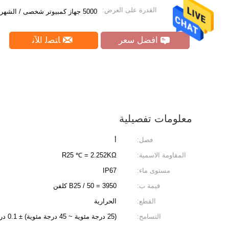
القدرة على العرض:
5000 جهاز كمبيوتر شخصى / الشهر
افضل سعر
ﺎﺘﺼﻟ ﺍﻶﻧ
معلومات تفصيلية
فصل:
أ
المقاومة الاسمية:
R25 ℃ = 2.252KΩ
مستوى ماء:
IP67
قيمة ب:
B25 / 50 = 3950 كلفن
القطع:
الحرارية
التسامح:
(25 درجة مئوية ~ 45 درجة مئوية) ± 0.1 درجة مئوية