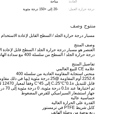
العادة:
متاحة
درجة حرارة العمل:
-20 إلى +150 درجة مئوية
منتوج وصف
مسبار درجة حرارة الجلد / السطح القابل لإعادة الاستخدام
وصف المنتج
العنصر هو مسبار درجة حرارة الجلد / السطح قابل لإعادة ا
درجة حرارة الجلد / السطح من سلسلة 400 مع سدادة الهاتف 4/1.
تفاصيل المنتج
علامة CE للبيع العالمي
منحنى استجابة المقاومة العادية من سلسلة 400
2252.4 أوم المقاومة @25 درجة مئوية (بما في ذلك مقاومة الأسلاك الرصاصية)
قابل للتبديل ±0.1°C،25°C إلى 45°C وفقاً لمعيار EN 12470
تم اختبارها عند ±0.1 درجة مئوية، 0 درجة مئوية إلى 70 درجة مئوية للاستخدام في المختبر
جهاز استشعار السيراميكي للقرص المضغوط
حساسية عالية
القدرة على الحرارة العالية
كابل شريط PTFE في ترمستور
ربع بوصة من وصلة الهاتف