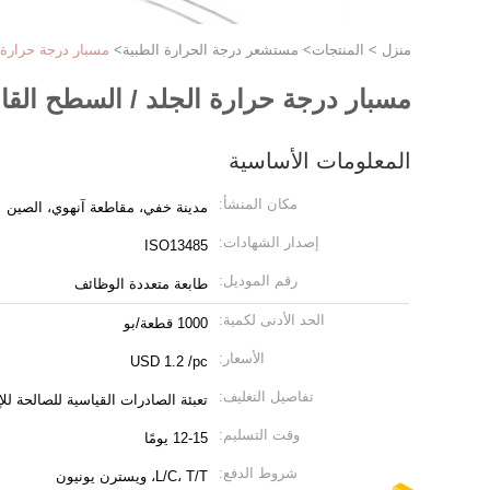
منزل
>
المنتجات
>
مستشعر درجة الحرارة الطبية
>
مسبار درجة حرارة ا
مسبار درجة حرارة الجلد / السطح القاب
المعلومات الأساسية
مكان المنشأ:
مدينة خفي، مقاطعة آنهوي، الصين
إصدار الشهادات:
ISO13485
رقم الموديل:
طابعة متعددة الوظائف
الحد الأدنى لكمية:
1000 قطعة/بو
الأسعار:
USD 1.2 /pc
تفاصيل التغليف:
تعبئة الصادرات القياسية للصالحة للإ
وقت التسليم:
12-15 يومًا
شروط الدفع:
L/C، T/T، ويسترن يونيون