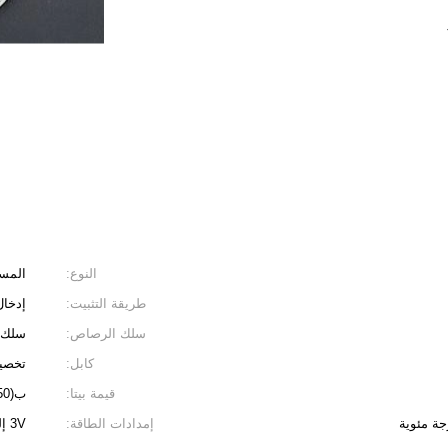
النوع:
المس
طريقة التثبيت:
إدخال
سلك الرصاص:
سلك س
كابل:
تخصي
قيمة بيتا:
ب(25/50)=3375 كيلو أو 3970 كيلو
إمدادات الطاقة:
3V إلى 5V