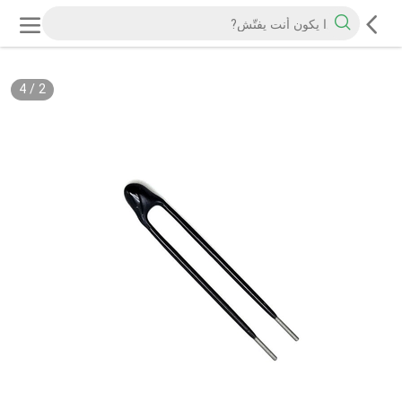
4
/
2