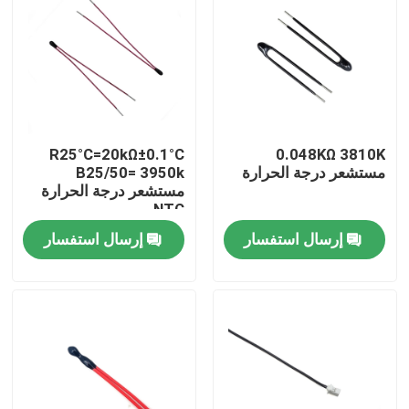
R25°C=20kΩ±0.1°C
0.048KΩ 3810K
مستشعر درجة الحرارة
B25/50= 3950k
مستشعر درجة الحرارة
NTC
إرسال استفسار
إرسال استفسار
مسكن
منتجات
عرض الواقع الافتراضي