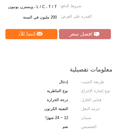
شروط الدفع:
L / C ، T / T ، ويسترن يونيون
القدرة على العرض:
200 مليون في السنة
افضل سعر
ﺎﺘﺼﻟ ﺍﻶﻧ
معلومات تفصيلية
طريقة التثبيت:
إدخال
نوع إشارة الإخراج:
نوع التناظرية
قياس العازل:
درجة الحرارة
حزمة النقل:
التعبئة الكرتون
ضمان:
12 ~ 24 شهرًا
التخصيص:
نعم