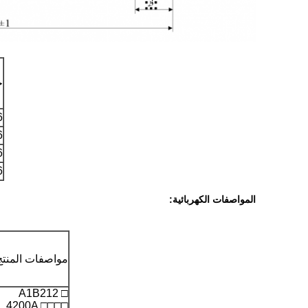
ح
2.6
2.6
2.6
2.6
المواصفات الكهربائية:
مواصفات المنتج
A1B212 □
4200A □□□□