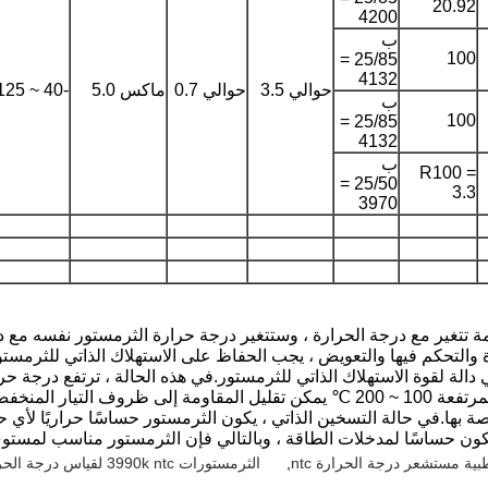
20.92
4200
ب
100
25/85 =
4132
حوالي 3.5
حوالي 0.7
ماكس 5.0
-40 ~ 125
ب
100
25/85 =
4132
ب
R100 =
25/50 =
3.3
3970
مة تتغير مع درجة الحرارة ، وستتغير درجة حرارة الثرمستور نفسه مع د
والتحكم فيها والتعويض ، يجب الحفاظ على الاستهلاك الذاتي للثرمستو
دالة لقوة الاستهلاك الذاتي للثرمستور.في هذه الحالة ، ترتفع درجة ح
في بعض ظروف التشغيل ، يمكن أن تكون درجة الحرارة المرتفعة 100 ~ 200 ℃ يمكن تقل
ها.في حالة التسخين الذاتي ، يكون الثرمستور حساسًا حراريًا لأي حا
كون حساسًا لمدخلات الطاقة ، وبالتالي فإن الثرمستور مناسب لمستو
ية مستشعر درجة الحرارة ntc
,
الثرمستورات 3990k ntc لقياس درجة الحرارة