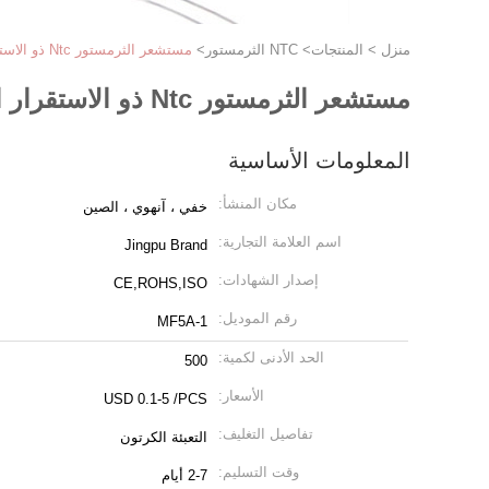
منزل
>
المنتجات
>
NTC الثرمستور
>
مستشعر الثرمستور Ntc ذو الاستقرار الجيد لمعدات مكافحة الحرائق
مستشعر الثرمستور Ntc ذو الاستقرار الجيد لمعدات مكافحة الحرائق
المعلومات الأساسية
مكان المنشأ:
خفي ، آنهوي ، الصين
اسم العلامة التجارية:
Jingpu Brand
إصدار الشهادات:
CE,ROHS,ISO
رقم الموديل:
MF5A-1
الحد الأدنى لكمية:
500
الأسعار:
USD 0.1-5 /PCS
تفاصيل التغليف:
التعبئة الكرتون
وقت التسليم:
2-7 أيام