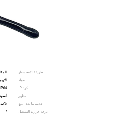
طريقة الاستشعار:
المقا
مواد:
الايب
كود IP:
IP64
مظهر:
أسود
خدمة ما بعد البيع:
تاكيد
درجة حرارة التشغيل:
/