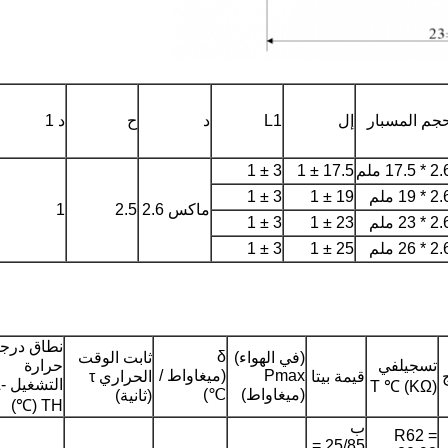
جم المسبار
إل
L1
د
ح
د 1
 * 17.5 ملم
17.5 ± 1
3 ± 1
 * 19 ملم
19 ± 1
3 ± 1
ماكس 2.6
2.5
1
 * 23 ملم
23 ± 1
3 ± 1
 * 26 ملم
25 ± 1
3 ± 1
نطاق درج
δ
(في الهواء)
ثابت الوقت
تسجيلفي
حرارة
Pmax
(ميغاواط /
قيمة بيتا
الحراري τ
الت
T ℃ (KΩ)
(ميغاواط)
℃)
(ثانية)
TH (℃)
ب
R62 =
25/85 =