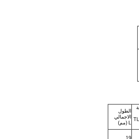
ة
الطول
الاجمالي
شغيل TL-
L (مم)
19