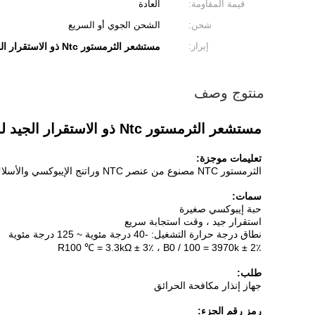
قيمة المقاومة:
العادة
شحن:
الشحن الجوي أو السريع
إبراز:
مستشعر الثرمستور Ntc ذو الاستقرار الجيد
منتوج وصف
مستشعر الثرمستور Ntc ذو الاستقرار الجيد لمعدات مكافحة الحرائق
تعليمات موجزة:
الثرمستور NTC مصنوع من عنصر NTC وراتنج الإيبوكسي والأسلاك العارية.تم تصنيعها من شركة Hefei Jingpu Sensor Technology Co.، Ltd.
سمات:
حبة إيبوكسي صغيرة
استقرار جيد ، وقت استجابة سريع
نطاق درجة حرارة التشغيل: -40 درجة مئوية ~ 125 درجة مئوية
R100 ℃ = 3.3kΩ ± 3٪ ، B0 / 100 = 3970k ± 2٪
طلب:
جهاز إنذار مكافحة الحرائق
رمز رقم الجزء: