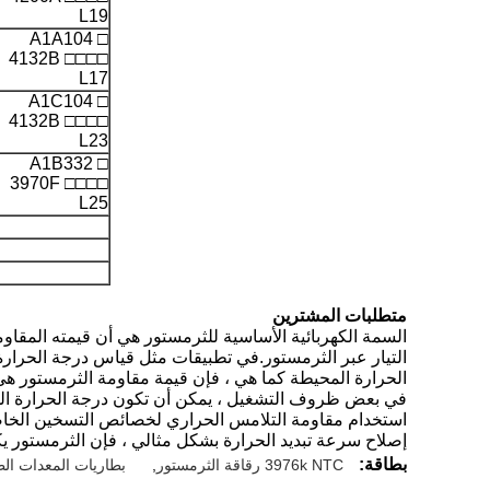
L19
A1A104 □
4132B □□□□
L17
A1C104 □
4132B □□□□
L23
A1B332 □
3970F □□□□
L25
متطلبات المشترين
السمة الكهربائية الأساسية للثرمستور هي أن قيمته المقاو
التيار عبر الثرمستور.في تطبيقات مثل قياس درجة الحرارة 
الحرارة المحيطة كما هي ، فإن قيمة مقاومة الثرمستور هي 
استخدام مقاومة التلامس الحراري لخصائص التسخين الخاصة ب
إصلاح سرعة تبديد الحرارة بشكل مثالي ، فإن الثرمستور ي
بطاقة:
3976k NTC رقاقة الثرمستور
,
بطاريات المعدات الطب